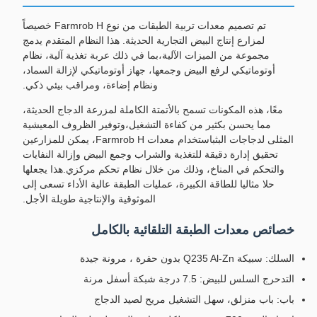
تم تصميم معدات تربية الطبقات من نوع Farmrob H خصيصاً
لمزارع إنتاج البيض التجارية الحديثة. هذا النظام المتقدم يدمج
مجموعة من الميزات الآلية،بما في ذلك عربة تغذية آلية، نظام
أوتوماتيكي لرفع البيض وجمعها، جهاز أوتوماتيكي لإزالة السماد،
ونظام إضاءة، ومراقب بيئي ذكي.
معًا، هذه المكونات تسمح بالأتمتة الكاملة لمزرعة الدجاج الحديثة،
مما يحسن بكثير من كفاءة التشغيل،وتوفير الظروف المعيشية
المثلى لدجاجات البثباستخدام معدات Farmrob H، يمكن للمزارعين
تحقيق إدارة دقيقة للتغذية والشراب وجمع البيض وإزالة النفايات
والتحكم في المناخ، وذلك من خلال نظام تحكم مركزي.هذا يجعلها
حلا مثاليا للطاقة الكبيرة، عمليات الطبقة عالية الأداء تسعى إلى
الموثوقية والإنتاجية طويلة الأجل.
خصائص معدات الطبقة التلقائية بالكامل
السلك: سبيكة Q235 Al-Zn بدون حفرة ، مرونة جيدة
التدحرج السلس للبيض: 7.5 درجة شبكة أسفل مرنة
باب: باب منزلق، سهل التشغيل مريح لصيد الدجاج