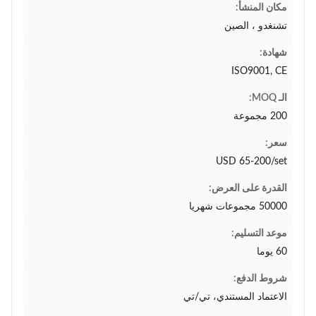
مكان المنشأ:
تشنغدو ، الصين
شهادة:
ISO9001, CE
الـ MOQ:
200 مجموعة
سعر:
USD 65-200/set
القدرة على العرض:
50000 مجموعات شهريا
موعد التسليم:
60 يوما
شروط الدفع:
الاعتماد المستندي، تي/تي