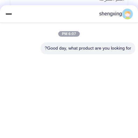
shengxing
6:07 PM
Good day, what product are you looking for?
ارسل
86-028-6118-1606
Johnzhu@farmrob.com
المنزل
المنتجات
فيديوهات
برنامج VR
حولنا
جولة في المصنع
مراقبة الجودة
اتصل بنا
أخبار