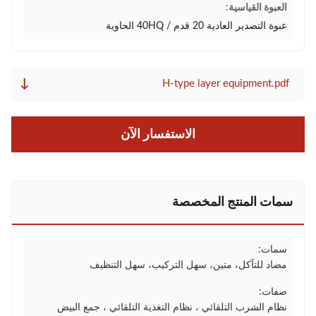
العبوة القياسية:
عبوة التصدير العادية 20 قدم / 40HQ الحاوية
↓
H-type layer equipment.pdf
الاستفسار الآن
سمات المنتج المخصصة
سمات:
مضاد للتآكل، متين، سهل التركيب، سهل التنظيف
صفات:
نظام الشرب التلقائي ، نظام التغذية التلقائي ، جمع البيض