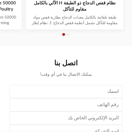
نظام قفص الدجاج ذو الطبقة H الآلي بالكامل
e
مقاوم للتآكل
Poultry
طبقة تلقائية بالكامل معدات الدجاج بطارية قفص مواد
tem
مقاومة للتآكل تشمل أنظمة قفص الدجاج: 1. نظام إطار
arming
القفص 2نظام تغذية العربة 3نظام الشرب 4نظام تنظيف
customers.
السماد 5نظام جمع البيض 6نظام التهوية والتبريد 7نظام
ntelligent
الإضاءة 8نظام التحكم الآلي 9نظام التطهير نظام إطار
s, breeder
القفص المصنوع من مواد سبيكة الزنك والألومنيوم وا...
, and ...
اتصل بنا
يمكنك الاتصال بنا في أي وقت!