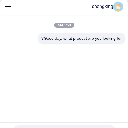
shengxing
CE certification
9:50 AM
تاريخ الإصدار:
2025-12-23
Good day, what product are you looking for?
نِطَاق:
Pullet equipment
86-028-6118-1606
Johnzhu@farmrob.com
المنزل
المنتجات
فيديوهات
برنامج VR
حولنا
جولة في المصنع
مراقبة الجودة
اتصل بنا
أخبار
خريطة الموقع
سياسة الخصوصية
© 2026 Sichuan Shengxing Intelligent Technology Group Co., Ltd.. All Rights