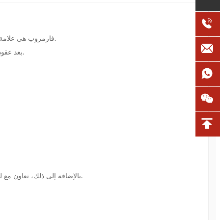
فارمروب هي علامة تجارية مهمة تم إنشاؤها وترويجها للسوق العالمية من قبل مجموعة شينغسينغ للتكنولوجيا ، التي بدأت في تصنيع معدات الثروة الحيوانية من التسعينيات.
بعد عقود من الابتكارات والجهود المستمرة، أصبحنا في المرتبة الثالثة في صناعة معدات تربية الدواجن في الصين. ونحن فخورون للغاية بالإنجازات التي حققناها.
بالإضافة إلى ذلك، تعاون مع لي مينغباو وفريقه، أستاذ من جامعة الزراعة الصينية،طورت بنجاح معدات الزراعة الخالية من القفص التي تجعل المواشي تنمو بصحة أفضل وأكثر راحة.