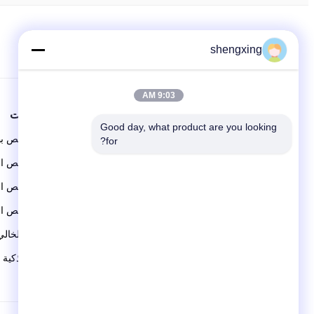
اتبعنا
shengxing
9:03 AM
حولنا
المنتجات
Good day, what product are you looking 
ملف الشركة
نظام قفص بط
for?
جولة في المصنع
نظام قفص ال
رقابة جودة
نظام قفص ال
اتصل بنا
نظام قفص ا
النظام الخال
مزرعة ذكية