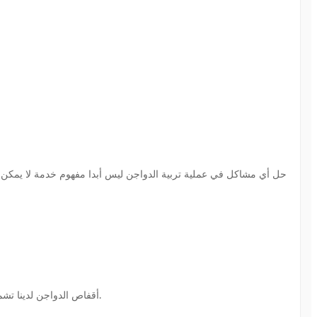
أقفاص الدواجن لدينا تشمل أقفاص بطارية الدواجن، أقفاص طبقة، أقفاص البوليت، أقفاص الدجاج، أقفاص المربين، أقفاص البط، أقفاص السمان والمنتجات الخالية من القفص.