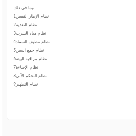
بما في ذلك:
1نظام الإطار القفص
2نظام التغذية
3نظام مياه الشرب
4نظام تنظيف السماد
5نظام جمع البيض
6نظام مراقبة البيئة
7نظام الإضاءة
8نظام التحكم الآلي
9نظام التطهير