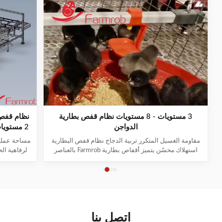
3 مستويات - 8 مستويات نظام قفص بطارية
نظام قفص 
الدواجن
2 مستويات الحيوانات الصديقة قفص خالية من H
مقاومة الغسيل المتكرر تربية الدجاج نظام قفص البطارية
مساحة عملية
استهلاك محسّن يتميز أقفاص بطارية Farmrob بالعناصر
لرفاهية الح
التالية التي تضمن جودة متميزة: 1يمكن أن يربي
زراعة الرع
الدجاجات المزروعة والنامية لمدة تتراوح من 1 إلى 105
في ذلك احت
يومًا. يمكن تحديد مستوى الغذاء ومستوى المياه على حد
والسلوكبدأ
سواء. يتم تعديلها بحرية وفقا لسن، والدجاج تنمو ب...
ر
اتصل بنا