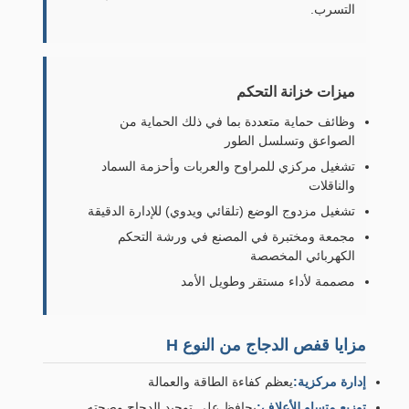
التسرب.
ميزات خزانة التحكم
وظائف حماية متعددة بما في ذلك الحماية من
الصواعق وتسلسل الطور
تشغيل مركزي للمراوح والعربات وأحزمة السماد
والناقلات
تشغيل مزدوج الوضع (تلقائي ويدوي) للإدارة الدقيقة
مجمعة ومختبرة في المصنع في ورشة التحكم
الكهربائي المخصصة
مصممة لأداء مستقر وطويل الأمد
مزايا قفص الدجاج من النوع H
إدارة مركزية:
يعظم كفاءة الطاقة والعمالة
توزيع متساوٍ للأعلاف:
يحافظ على توحيد الدجاج وصحته