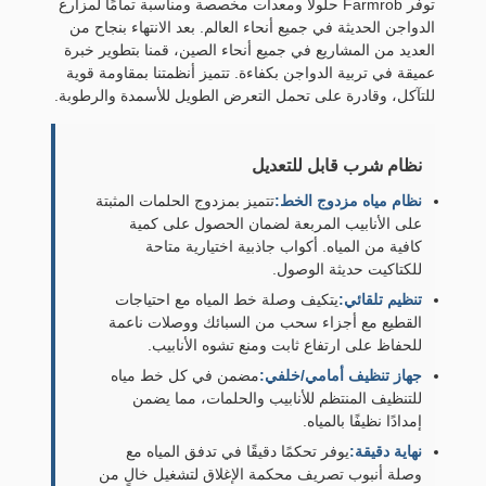
توفر Farmrob حلولاً ومعدات مخصصة ومناسبة تمامًا لمزارع
الدواجن الحديثة في جميع أنحاء العالم. بعد الانتهاء بنجاح من
العديد من المشاريع في جميع أنحاء الصين، قمنا بتطوير خبرة
عميقة في تربية الدواجن بكفاءة. تتميز أنظمتنا بمقاومة قوية
للتآكل، وقادرة على تحمل التعرض الطويل للأسمدة والرطوبة.
نظام شرب قابل للتعديل
نظام مياه مزدوج الخط:
تتميز بمزدوج الحلمات المثبتة
على الأنابيب المربعة لضمان الحصول على كمية
كافية من المياه. أكواب جاذبية اختيارية متاحة
للكتاكيت حديثة الوصول.
تنظيم تلقائي:
يتكيف وصلة خط المياه مع احتياجات
القطيع مع أجزاء سحب من السبائك ووصلات ناعمة
للحفاظ على ارتفاع ثابت ومنع تشوه الأنابيب.
جهاز تنظيف أمامي/خلفي:
مضمن في كل خط مياه
للتنظيف المنتظم للأنابيب والحلمات، مما يضمن
إمدادًا نظيفًا بالمياه.
نهاية دقيقة:
يوفر تحكمًا دقيقًا في تدفق المياه مع
وصلة أنبوب تصريف محكمة الإغلاق لتشغيل خالٍ من