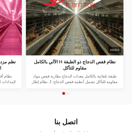
VIDEO
نظام قفص الدجاج ذو الطبقة H الآلي بالكامل
نظم مزدو
مقاوم للتآكل
ا
طبقة تلقائية بالكامل معدات الدجاج بطارية قفص مواد
نظام أق
مقاومة للتآكل تشمل أنظمة قفص الدجاج: 1. نظام إطار
لإمدادات ال
القفص 2نظام تغذية العربة 3نظام الشرب 4نظام تنظيف
رائدة في 
السماد 5نظام جمع البيض 6نظام التهوية والتبريد 7نظام
الخبرة الصن
الإضاءة 8نظام التحكم الآلي 9نظام التطهير نظام إطار
حلولًا متقدم
القفص المصنوع من مواد سبيكة الزنك والألومنيوم وا...
العا
اتصل بنا