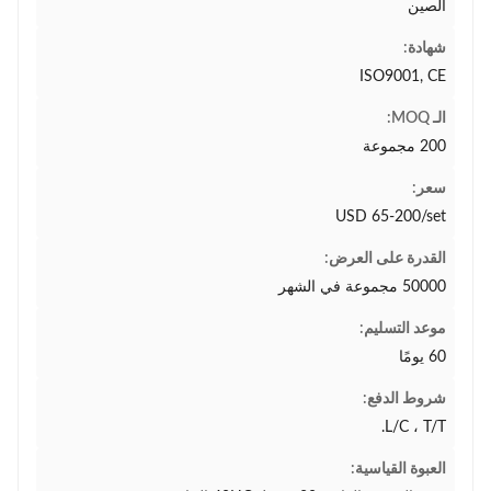
الصين
شهادة:
ISO9001, CE
الـ MOQ:
200 مجموعة
سعر:
USD 65-200/set
القدرة على العرض:
50000 مجموعة في الشهر
موعد التسليم:
60 يومًا
شروط الدفع:
L/C ، T/T.
العبوة القياسية: